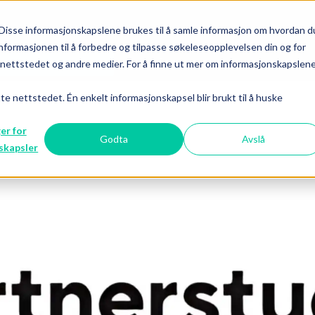
Disse informasjonskapslene brukes til å samle informasjon om hvordan d
nformasjonen til å forbedre og tilpasse søkeleseopplevelsen din og for
ettstedet og andre medier. For å finne ut mer om informasjonskapslen
LEDIGE STILLINGER
BYRÅGUIDEN
KAMPANJE TV
tte nettstedet. Én enkelt informasjonskapsel blir brukt til å huske
ger for
Godta
Avslå
skapsler