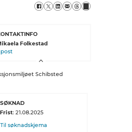
KONTAKTINFO
ikaela Folkestad
post
ksjonsmiljøet Schibsted
SØKNAD
Frist
: 21.08.2025
Til søknadskjema