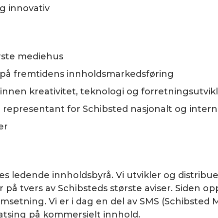
g innovativ
ørste mediehus
se på fremtidens innholdsmarkedsføring
 innen kreativitet, teknologi og forretningsutvik
g representant for Schibsted nasjonalt og intern
er
s ledende innholdsbyrå. Vi utvikler og distribue
å tvers av Schibsteds største aviser. Siden oppst
setning. Vi er i dag en del av SMS (Schibsted M
 satsing på kommersielt innhold.