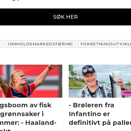
SØK HER
B
INNHOLDSMARKEDSFØRING
FORRETNINGSUTVIKL
PRE
lgsboom av fisk
- Brøleren fra
 grønnsaker i
Infantino er
mmer: - Haaland-
definitivt på palle