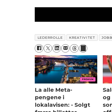
LEDERROLLE
KREATIVITET
JOB
PREMIUM
La alle Meta-
Sa
pengene i
og
lokalavisen: - Solgt
so