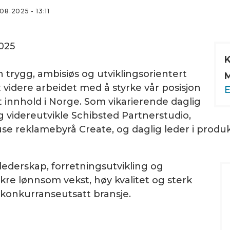
1.08.2025 - 13:11
2025
 trygg, ambisiøs og utviklingsorientert
M
 videre arbeidet med å styrke vår posisjon
E
 innhold i Norge. Som vikarierende daglig
og videreutvikle Schibsted Partnerstudio,
use reklamebyrå Create, og daglig leder i produ
 lederskap, forretningsutvikling og
re lønnsom vekst, høy kvalitet og sterk
 konkurranseutsatt bransje.