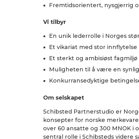
Fremtidsorientert, nysgjerrig o
Vi tilbyr
En unik lederrolle i Norges st
Et vikariat med stor innflytel
Et sterkt og ambisiøst fagmiljø
Muligheten til å være en synli
Konkurransedyktige betingels
Om selskapet
Schibsted Partnerstudio er Norge
konsepter for norske merkevarer p
over 60 ansatte og 300 MNOK i om
sentral rolle i Schibsteds videre