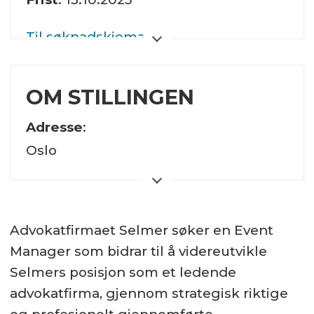
Epost
Telefon
Til søknadskjema
OM STILLINGEN
Adresse
:
Oslo
Stillingsbrøk:
100%
Advokatfirmaet Selmer søker en Event
Hjemmeside
Manager som bidrar til å videreutvikle
Selmers posisjon som et ledende
Sektor:
advokatfirma, gjennom strategisk riktige
Privat