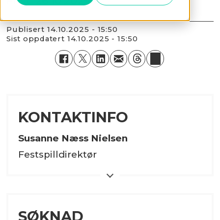
Frist: 26.10.2025
Publisert
14.10.2025 - 15:50
Sist oppdatert
14.10.2025 - 15:50
KONTAKTINFO
Susanne Næss Nielsen
Festspilldirektør
Telefon
Hilde Høyvåg
Administrasjonsleder
SØKNAD