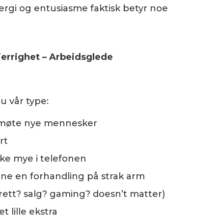
ergi og entusiasme faktisk betyr noe
jerrighet – Arbeidsglede
u vår type:
 møte nye mennesker
rt
ke mye i telefonen
erne en forhandling på strak arm
rett? salg? gaming? doesn’t matter)
t lille ekstra