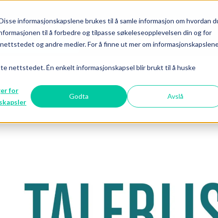
Disse informasjonskapslene brukes til å samle informasjon om hvordan d
nformasjonen til å forbedre og tilpasse søkeleseopplevelsen din og for
ettstedet og andre medier. For å finne ut mer om informasjonskapslen
LEDIGE STILLINGER
BYRÅGUIDEN
KAMPANJE TV
tte nettstedet. Én enkelt informasjonskapsel blir brukt til å huske
ger for
Godta
Avslå
skapsler