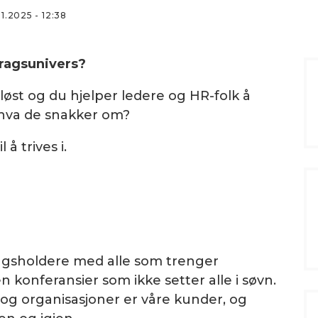
.11.2025 - 12:38
dragsunivers?
 løst og du hjelper ledere og HR-folk å
 hva de snakker om?
å trives i.
agsholdere med alle som trenger
 en konferansier som ikke setter alle i søvn.
r og organisasjoner er våre kunder, og