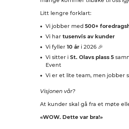
mange kommer tilbake til oss igj
Litt lengre forklart:
Vi jobber med
500+ foredrags
Vi har
tusenvis av kunder
Vi fyller
10 år
i 2026 🎉
Vi sitter i
St. Olavs plass 5
samm
Event
Vi er et lite team, men jobber 
Visjonen vår?
At kunder skal gå fra et møte ell
«WOW. Dette var bra!»