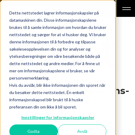
Dette nettstedet lagrer informasjonskapsler på
datamaskinen din. Disse informasjonskapslene
Tag
brukes til å samle informasjon om hvordan du bruker
nettstedet og sørger for at vi husker deg. Vi bruker
jobb
denne informasjonen til å forbedre og tilpasse
søkeleseopplevelsen din og for analyser og
ytelsesberegninger om våre besøkende både på
dette nettstedet og andre medier. For å finne ut
mer om informasjonskapslene vi bruker, se vår
personvernerklæring.
Hvis du avslår, blir ikke informasjonen din sporet når
Digital kommunikasjons­
du besøker dette nettstedet. Én enkelt
informasjonskapsel blir brukt til å huske
rådgiver
preferansen din om ikke å bli sporet.
Innstillinger for informasjonskapsler
Godta
Avslå